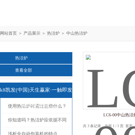
网站首页
＞
产品展示
＞
热洁炉
＞
中山热洁炉
热洁炉
查看全部
k8凯发(中国)天生赢家·一触即发
相关的文章
使用热洁炉时需注意些什么？
LC6-00中山热洁
你知道吗？热洁炉应依据不同
共 3 条记录，当前 1 / 1 页 
的工艺来选择不同的炉型
浅析全自动包装机的特点