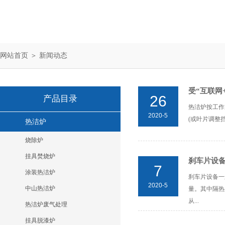
网站首页
＞
新闻动态
受“互联网
26
产品目录
热洁炉按工作
2020-5
(或叶片调整
热洁炉
烧除炉
挂具焚烧炉
刹车片设
7
涂装热洁炉
刹车片设备一
2020-5
中山热洁炉
量。其中隔热
从...
热洁炉废气处理
挂具脱漆炉