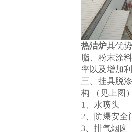
热洁炉
其优
脂、粉末涂
率以及增加
三、挂具脱漆
构 （见上图
1、水喷头
2、防爆安全
3、排气烟囱