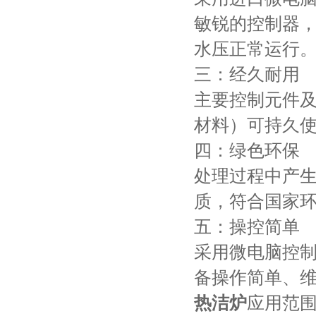
敏锐的控制器
水压正常运行
三：经久耐用
主要控制元件
材料）可持久
四：绿色环保
处理过程中产
质，符合国家
五：操控简单
采用微电脑控
备操作简单、
热洁炉
应用范